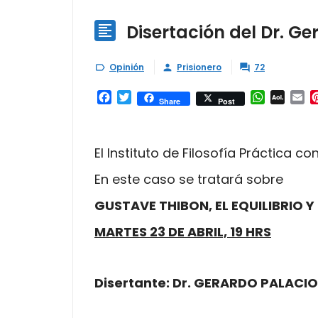
Disertación del Dr. G

Opinión
Prisionero
72



Facebook
Twitter
WhatsAp
AOL
Em
Share
Post
Mail
El Instituto de Filosofía Práctica c
En este caso se tratará sobre
GUSTAVE THIBON, EL EQUILIBRIO 
MARTES 23 DE ABRIL, 19 HRS
Disertante: Dr. GERARDO PALACI