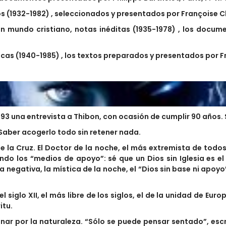
tos (1932-1982) , seleccionados y presentados por Françoise 
n mundo cristiano, notas inéditas (1935-1978) , los docum
cas (1940-1985) , los textos preparados y presentados por F
 1993 una entrevista a Thibon, con ocasión de cumplir 90 año
– Saber acogerlo todo sin retener nada.
e la Cruz. El Doctor de la noche, el más extremista de todos
do los “medios de apoyo”: sé que un Dios sin Iglesia es el 
 negativa, la mística de la noche, el “Dios sin base ni apoyo”
el siglo XII, el más libre de los siglos, el de la unidad de Eur
itu.
ar por la naturaleza. “Sólo se puede pensar sentado”, escr