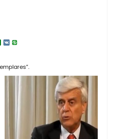
r
l.Ru
Douban
VK
jemplares”.