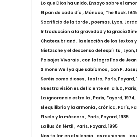
Lo que Dios ha unido. Ensayo sobre el amor 
El pan de cada día , Mónaco, The Rock, 194
Sacrificio de la tarde , poemas, Lyon, Lard
Introducción a la gravedad y la gracia Simone
Chateaubriand , la elección de los textos 
Nietzsche y el descenso del espíritu , Lyon,
Paisajes Vivarais , con fotografías de Jean
Simone Weil ya que sabíamos , con P. Joseph
Seréis como dioses , teatro, París, Fayard, 
Nuestra visión es deficiente en la luz , Par
La ignorancia estrella , París, Fayard, 1974
El equilibrio y la armonía , crónica, París, F
El velo y la máscara , París, Fayard, 1985
La ilusión fértil , París, Fayard, 1995
Nos tallan en el silencio, las reuniones , 