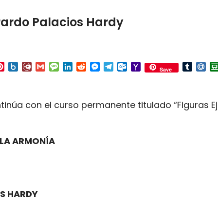
erardo Palacios Hardy
p
ail
Pinterest
Box.net
Diary.Ru
Gmail
Message
LinkedIn
Reddit
Messenger
Telegram
Outlook.com
Yahoo
Tumbl
Mai
Save
Mail
ontinúa con el curso permanente titulado “Figuras E
Y LA ARMONÍA
OS HARDY