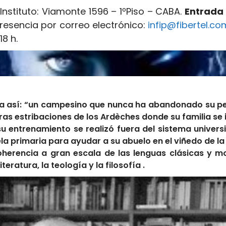
nstituto: Viamonte 1596 – 1ºPiso – CABA.
Entrada
resencia por correo electrónico:
infip@fibertel.co
18 h.
ía así: “un campesino que nunca ha abandonado su p
ras estribaciones de los Ardèches donde su familia se i
u entrenamiento se realizó fuera del sistema universit
la primaria para ayudar a su abuelo en el viñedo de la
oherencia a gran escala de las lenguas clásicas y mo
teratura, la teología y la filosofía .