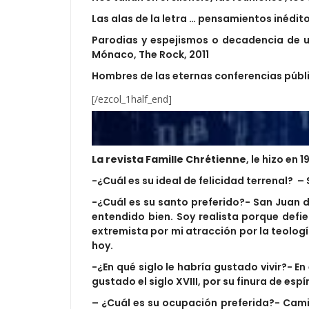
Las alas de la letra … pensamientos inédi
Parodias y espejismos o decadencia de u
Mónaco, The Rock, 2011
Hombres de las eternas conferencias públi
[/ezcol_1half_end]
La revista Famille Chrétienne
, le hizo en
-¿Cuál es su ideal de felicidad terrenal? 
-¿Cuál es su santo preferido?- San Juan d
entendido bien. Soy realista porque defien
extremista por mi atracción por la teología
hoy.
-¿En qué siglo le habría gustado vivir?- En 
gustado el siglo XVIII, por su finura de espír
– ¿Cuál es su ocupación preferida?- Camin