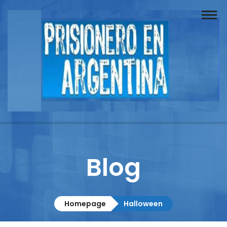
Buscador
Documentos
Prisionero
Opinión
Actuación
Prensa
Blog
Reportajes
Columnistas
Homepage
Halloween
Contacto