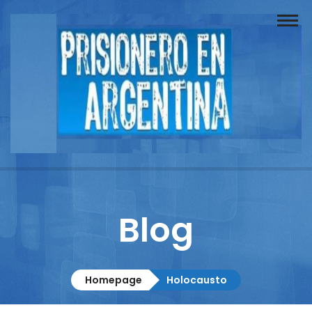
Buscador
Documentos
Prisionero
Opinión
Actuación
Prensa
Blog
Reportajes
Columnistas
Homepage
Holocausto
Contacto