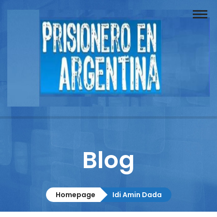
Buscador
Documentos
Prisionero
Opinión
Actuación
Prensa
Blog
Reportajes
Columnistas
Homepage
Idi Amin Dada
Contacto