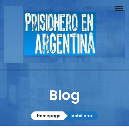
Buscador
Documentos
Prisionero
Opinión
Actuación
Prensa
Blog
Reportajes
Columnistas
Homepage
Inobiliaria
Contacto