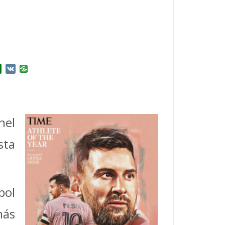
r
l.Ru
Douban
VK
nel
sta
bol
más