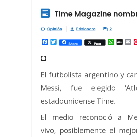
Time Magazine nombra 

Opinión
Prisionero
2



Facebook
Twitter
WhatsAp
AOL
Em
Share
Post
Mail
◘
El futbolista argentino y c
Messi, fue elegido ‘A
estadounidense Time.
El medio reconoció a Me
vivo, posiblemente el mej