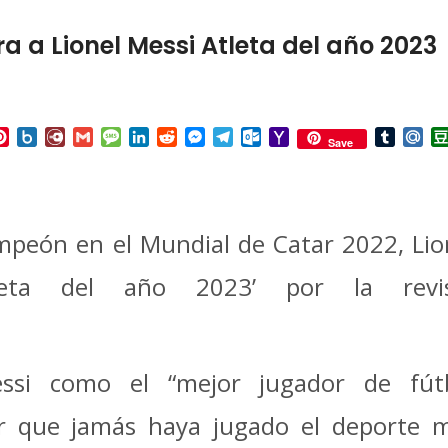
a Lionel Messi Atleta del año 2023
p
ail
Pinterest
Box.net
Diary.Ru
Gmail
Message
LinkedIn
Reddit
Messenger
Telegram
Outlook.com
Yahoo
Tumbl
Mai
Save
Mail
ampeón en el Mundial de Catar 2022, Lio
tleta del año 2023’ por la revi
ssi como el “mejor jugador de fút
or que jamás haya jugado el deporte 