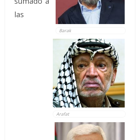
sumado a
las
Barak
Arafat