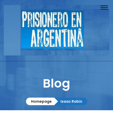
Buscador
Documentos
Prisionero
Opinión
Actuación
Prensa
Blog
Reportajes
Columnistas
Homepage
Isaac Rabin
Contacto