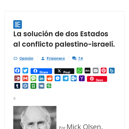

La solución de dos Estados
al conflicto palestino-israelí.
Opinión
Prisionero
74



Facebook
Twitter
WhatsApp
AOL
Email
Pinterest
Box.ne
Share
Post
Mail
Diary.Ru
Gmail
Message
LinkedIn
Reddit
Messenger
Telegram
Outlook.com
Yahoo
Save
Mail
Tumblr
Mail.Ru
Douban
VK
○
Mick Olsen.
Por