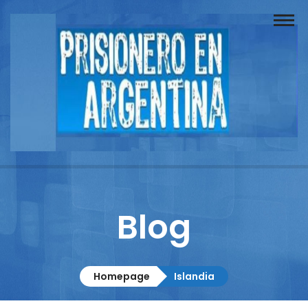
Buscador
Documentos
Prisionero
Opinión
Actuación
Prensa
Blog
Reportajes
Columnistas
Homepage
Islandia
Contacto