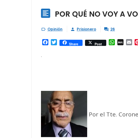
POR QUÉ NO VOY A V

Opinión
Prisionero
26



Facebook
Twitter
WhatsAp
AOL
Em
Share
Post
Mail
.
Por el Tte. Coron