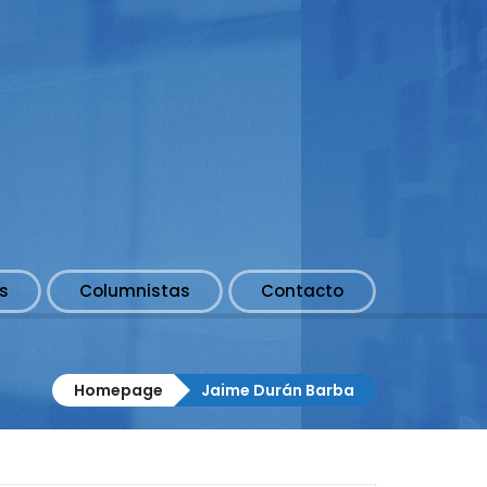
s
Columnistas
Contacto
Homepage
Jaime Durán Barba