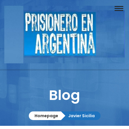
Buscador
Documentos
Prisionero
Opinión
Actuación
Prensa
Blog
Reportajes
Columnistas
Homepage
Javier Sicilia
Contacto