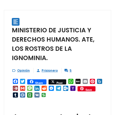

MINISTERIO DE JUSTICIA Y
DERECHOS HUMANOS. ATE,
LOS ROSTROS DE LA
IGNOMINIA.
Opinión
Prisionero
5



Facebook
Twitter
WhatsApp
AOL
Email
Pinterest
Box.ne
Share
Post
Mail
Diary.Ru
Gmail
Message
LinkedIn
Reddit
Messenger
Telegram
Outlook.com
Yahoo
Save
Mail
Tumblr
Mail.Ru
Douban
VK