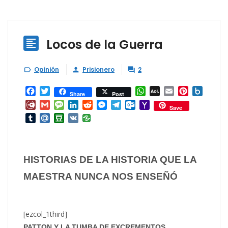
Locos de la Guerra

Opinión
Prisionero
2



Facebook
Twitter
WhatsApp
AOL
Email
Pinterest
Box.ne
Share
Post
Mail
Diary.Ru
Gmail
Message
LinkedIn
Reddit
Messenger
Telegram
Outlook.com
Yahoo
Save
Mail
Tumblr
Mail.Ru
Douban
VK
HISTORIAS DE LA HISTORIA QUE LA
MAESTRA NUNCA NOS ENSEÑÓ
[ezcol_1third]
PATTON Y LA TUMBA DE EXCREMENTOS