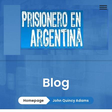
Buscador
Documentos
Prisionero
Opinión
Actuación
Prensa
Blog
Reportajes
Columnistas
Homepage
John Quincy Adams
Contacto