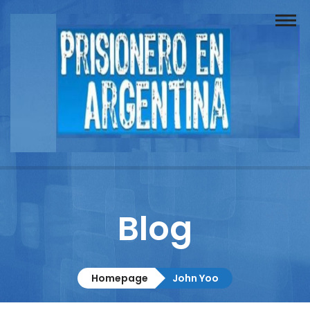
Buscador
Documentos
Prisionero
Opinión
Actuación
Prensa
Blog
Reportajes
Columnistas
Homepage
John Yoo
Contacto