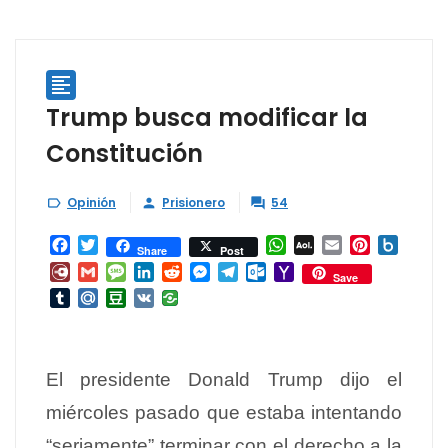

Trump busca modificar la
Constitución
Opinión
Prisionero
54



Facebook
Twitter
WhatsApp
AOL
Email
Pinterest
Box.ne
Share
Post
Mail
Diary.Ru
Gmail
Message
LinkedIn
Reddit
Messenger
Telegram
Outlook.com
Yahoo
Save
Mail
Tumblr
Mail.Ru
Douban
VK
El presidente Donald Trump dijo el
miércoles pasado que estaba intentando
“seriamente” terminar con el derecho a la