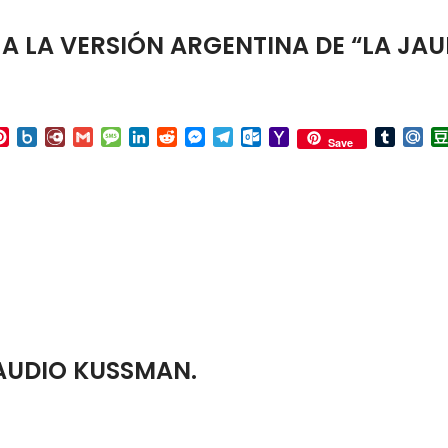
A LA VERSIÓN ARGENTINA DE “LA JAU
p
ail
Pinterest
Box.net
Diary.Ru
Gmail
Message
LinkedIn
Reddit
Messenger
Telegram
Outlook.com
Yahoo
Tumbl
Mai
Save
Mail
AUDIO KUSSMAN.