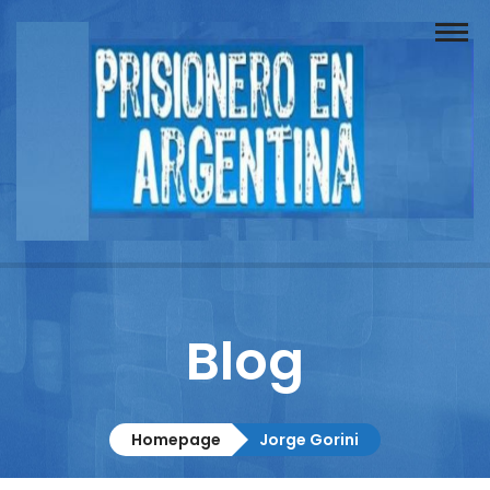
Buscador
Documentos
Prisionero
Opinión
Actuación
Prensa
Blog
Reportajes
Columnistas
Homepage
Jorge Gorini
Contacto