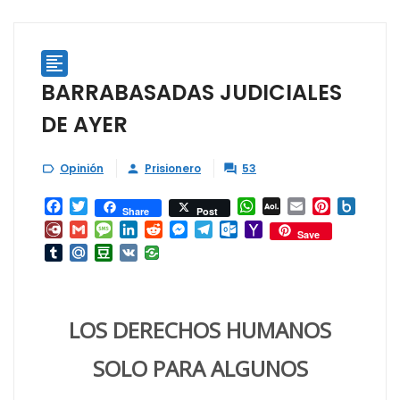

BARRABASADAS JUDICIALES
DE AYER
Opinión
Prisionero
53



Facebook
Twitter
WhatsApp
AOL
Email
Pinterest
Box.ne
Share
Post
Mail
Diary.Ru
Gmail
Message
LinkedIn
Reddit
Messenger
Telegram
Outlook.com
Yahoo
Save
Mail
Tumblr
Mail.Ru
Douban
VK
LOS DERECHOS HUMANOS
SOLO PARA ALGUNOS