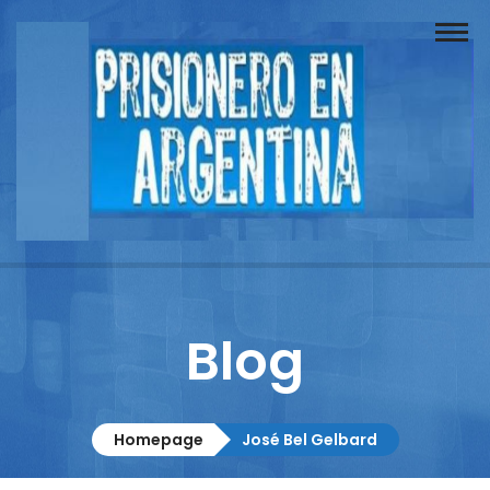
Buscador
Documentos
Prisionero
Opinión
Actuación
Prensa
Blog
Reportajes
Columnistas
Homepage
José Bel Gelbard
Contacto