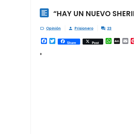
“HAY UN NUEVO SHERI

Opinión
Prisionero
23



Facebook
Twitter
WhatsAp
AOL
Em
Share
Post
Mail
♦