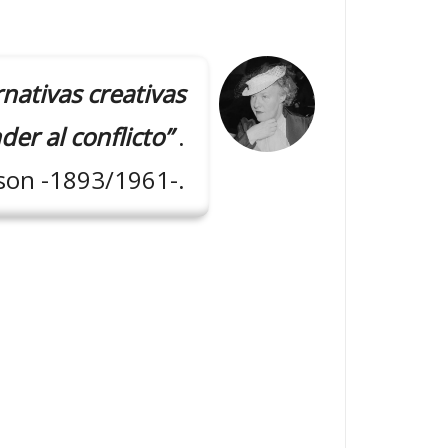
rnativas creativas
er al conflicto”
.
on -1893/1961-.