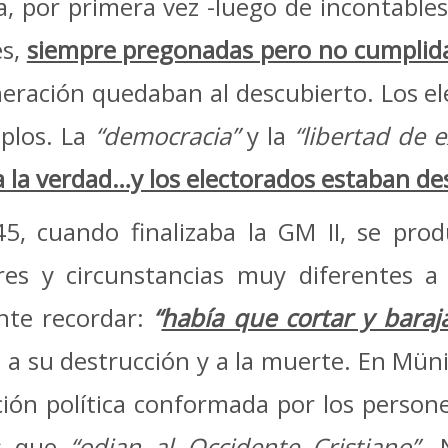
, por primera vez -luego de incontables
es,
siempre pregonadas pero no cumplid
neración quedaban al descubierto. Los e
mplos. La
“democracia”
y la
“libertad de 
a la verdad…y los electorados estaban d
5, cuando finalizaba la GM II, se pro
res y circunstancias muy diferentes a
nte recordar:
“
había que cortar y baraj
a a su destrucción y a la muerte. En Mün
ción política conformada por los perso
as que
“odian al Occidente Cristiano”-