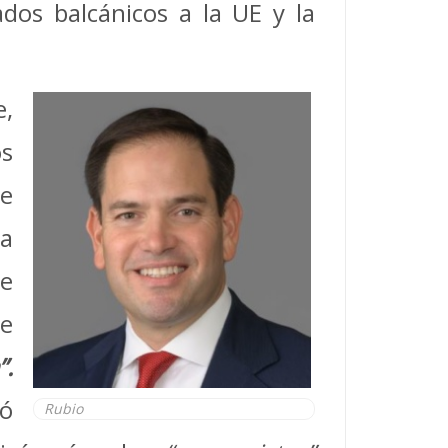
dos balcánicos a la UE y la
,
s
de
ha
de
ue
”.
dó
Rubio