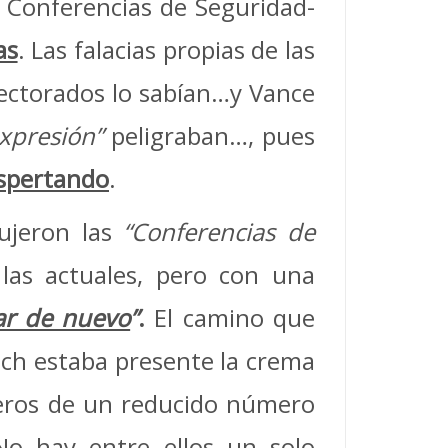
 Conferencias de Seguridad-
as
. Las falacias propias de las
lectorados lo sabían…y Vance
expresión”
peligraban…, pues
espertando
.
dujeron las
“Conferencias de
 las actuales, pero con una
ar de nuevo
”
.
El camino que
ich estaba presente la crema
neros de un reducido número
No hay entre ellos un solo