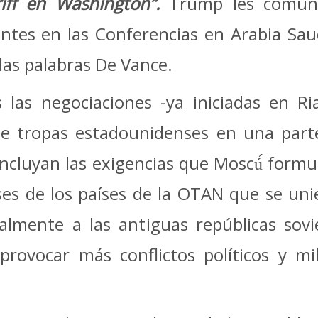
iff en Washington”.
Trump les comuni
tes en las Conferencias en Arabia Saud
as palabras De Vance.
 las negociaciones -ya iniciadas en R
de tropas estadounidenses en una par
ncluyan las exigencias que Moscú́ formul
es de los países de la OTAN que se uni
palmente a las antiguas repúblicas sovi
rovocar más conflictos políticos y mil