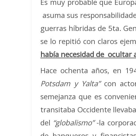
Es muy probable que Europa
asuma sus responsabilidad
guerras híbridas de 5ta. Ge
se lo repitió con claros eje
había necesidad de ocultar 
Hace ochenta años, en 194
Potsdam y Yalta”
con acto
semejanza que es convenie
transitaba Occidente llevab
del
“globalismo”
-la corpora
de banqueros y financist