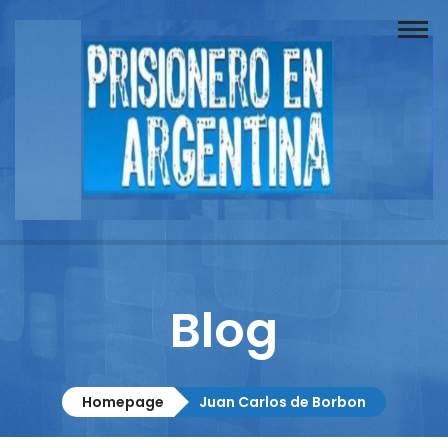
Buscador
Documentos
Prisionero
Opinión
Actuación
Prensa
Blog
Reportajes
Columnistas
Homepage
Juan Carlos de Borbon
Contacto