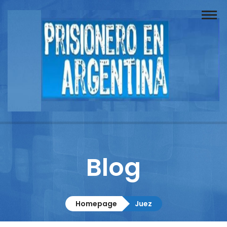
Buscador
Documentos
Prisionero
Opinión
Actuación
Prensa
Blog
Reportajes
Columnistas
Homepage
Juez
Contacto