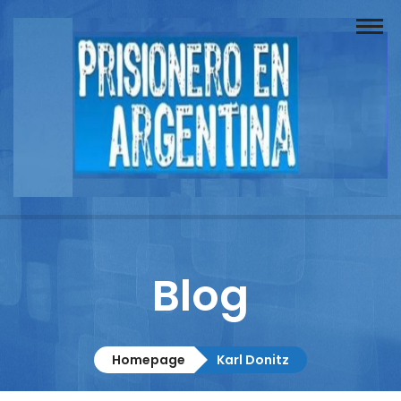
Buscador
Documentos
Prisionero
Opinión
Actuación
Prensa
Blog
Reportajes
Columnistas
Homepage
Karl Donitz
Contacto