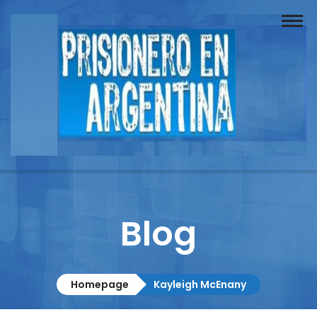
Buscador
Documentos
Prisionero
Opinión
Actuación
Prensa
Blog
Reportajes
Columnistas
Homepage
Kayleigh McEnany
Contacto