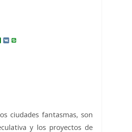
r
l.Ru
Douban
VK
dos ciudades fantasmas, son
eculativa y los proyectos de