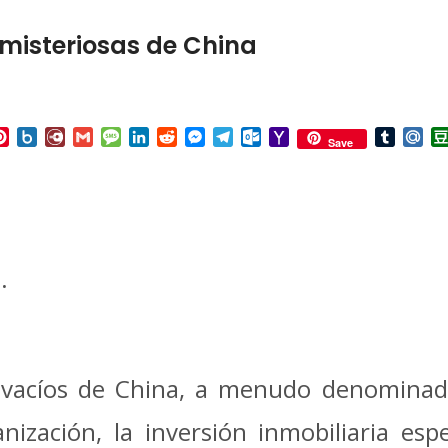
misteriosas de China
p
ail
Pinterest
Box.net
Diary.Ru
Gmail
Message
LinkedIn
Reddit
Messenger
Telegram
Outlook.com
Yahoo
Tumbl
Mai
Save
Mail
.
s vacíos de China, a menudo denomina
nización, la inversión inmobiliaria esp