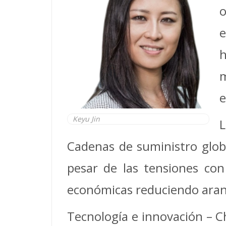
o
e
h
e
Keyu Jin
L
Cadenas de suministro globa
pesar de las tensiones con
económicas reduciendo aran
Tecnología e innovación – Ch