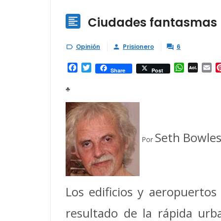
Ciudades fantasmas 

Opinión
Prisionero
6



Facebook
Twitter
WhatsAp
AOL
Em
Share
Post
Mail
♣
Seth Bowles
Por
Los edificios y aeropuerto
resultado de la rápida urba