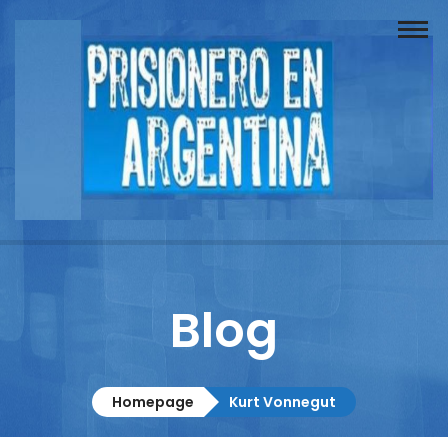
Buscador
Documentos
Prisionero
Opinión
Actuación
Prensa
Blog
Reportajes
Columnistas
Homepage
Kurt Vonnegut
Contacto