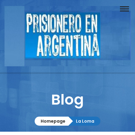
Buscador
Documentos
Prisionero
Opinión
Actuación
Prensa
Blog
Reportajes
Columnistas
Homepage
La Loma
Contacto