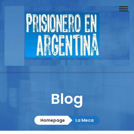
Buscador
Documentos
Prisionero
Opinión
Actuación
Prensa
Blog
Reportajes
Columnistas
Homepage
La Meca
Contacto