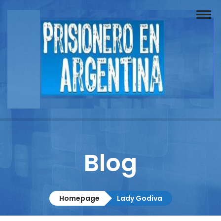
Buscador
Documentos
Prisionero
Opinión
Actuación
Prensa
Blog
Reportajes
Columnistas
Homepage
Lady Godiva
Contacto