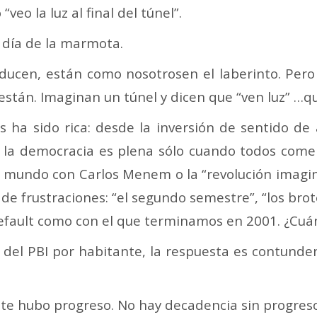
“veo la luz al final del túnel”.
l día de la marmota.
ucen, están como nosotrosen el laberinto. Pero
stán. Imaginan un túnel y dicen que “ven luz” …qu
 ha sido rica: desde la inversión de sentido de
 la democracia es plena sólo cuando todos comen
r mundo con Carlos Menem o la “revolución imagina
de frustraciones: “el segundo semestre”, “los bro
 default como con el que terminamos en 2001. ¿C
 del PBI por habitante, la respuesta es contunde
e hubo progreso. No hay decadencia sin progreso