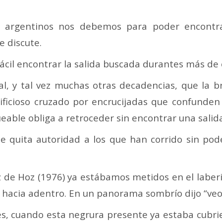
 argentinos nos debemos para poder encontrar
 discute.
fácil encontrar la salida buscada durantes más de
l, y tal vez muchas otras decadencias, que la 
rtificioso cruzado por encrucijadas que confunde
eable obliga a retroceder sin encontrar una salida
le quita autoridad a los que han corrido sin pod
 de Hoz (1976) ya estábamos metidos en el laberin
acia adentro. En un panorama sombrío dijo “veo la 
és, cuando esta negrura presente ya estaba cubrie