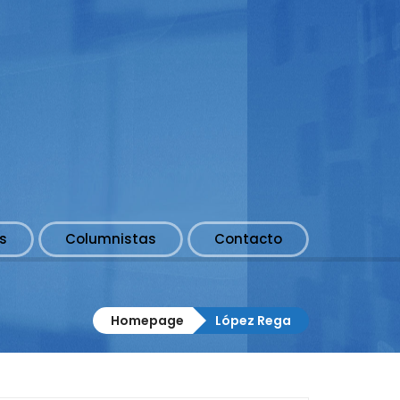
s
Columnistas
Contacto
Homepage
López Rega