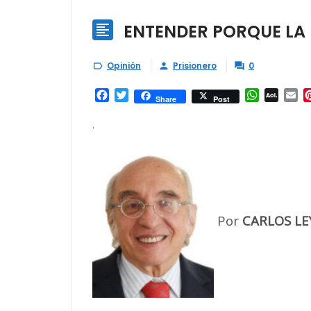
ENTENDER PORQUE LA

Opinión
Prisionero
0



Facebook
Twitter
WhatsAp
AOL
Em
Share
Post
Mail
.
Por
CARLOS LE