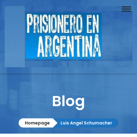
Buscador
Documentos
Prisionero
Opinión
Actuación
Prensa
Blog
Reportajes
Columnistas
Homepage
Luis Angel Schumacher
Contacto