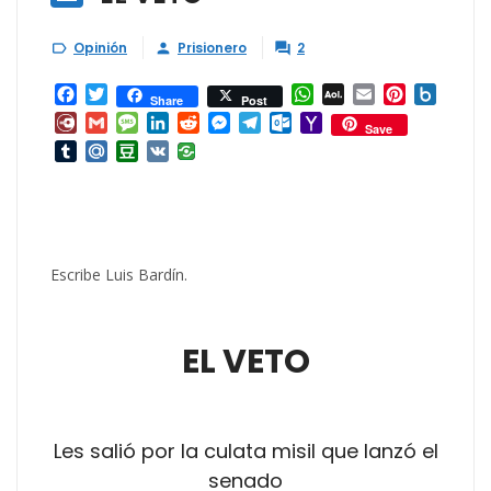
Opinión
Prisionero
2



Facebook
Twitter
WhatsApp
AOL
Email
Pinterest
Box.ne
Share
Post
Mail
Diary.Ru
Gmail
Message
LinkedIn
Reddit
Messenger
Telegram
Outlook.com
Yahoo
Save
Mail
Tumblr
Mail.Ru
Douban
VK
Escribe Luis Bardín.
EL VETO
Les salió por la culata misil que lanzó el
senado