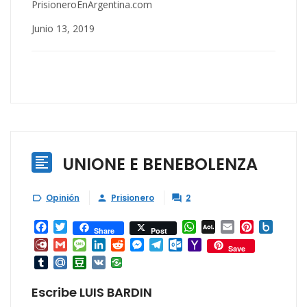
PrisioneroEnArgentina.com
Junio 13, 2019
UNIONE E BENEBOLENZA

Opinión
Prisionero
2



Facebook
Twitter
WhatsApp
AOL
Email
Pinterest
Box.ne
Share
Post
Mail
Diary.Ru
Gmail
Message
LinkedIn
Reddit
Messenger
Telegram
Outlook.com
Yahoo
Save
Mail
Tumblr
Mail.Ru
Douban
VK
Escribe LUIS BARDIN