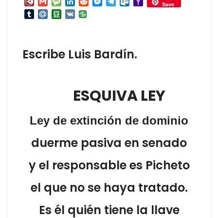
Diary.Ru
Gmail
Message
LinkedIn
Reddit
Messenger
Telegram
Outlook.com
Yahoo
Save
Mail
Tumblr
Mail.Ru
Douban
VK
Escribe Luis Bardín.
ESQUIVA LEY
Ley de extinción de dominio
duerme pasiva en senado
y el responsable es Picheto
el que no se haya tratado.
Es él quién tiene la llave