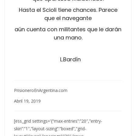
Hasta el Scioli tiene chances. Parece
que el navegante
aún cuenta con militantes que le darán
una mano.
L.Bardín
PrisioneroEnArgentina.com
Abril 19, 2019
[ess_grid settings='{“max-entries”:”20″,”entry-
skin”:”1″,”layout-sizing”:”boxed”,”grid-