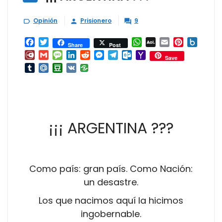
Opinión
Prisionero
9



Facebook
Twitter
WhatsApp
AOL
Email
Pinterest
Box.ne
Share
Post
Mail
Diary.Ru
Gmail
Message
LinkedIn
Reddit
Messenger
Telegram
Outlook.com
Yahoo
Save
Mail
Tumblr
Mail.Ru
Douban
VK
¡¡¡ ARGENTINA ???
Como país: gran país. Como Nación:
un desastre.
Los que nacimos aquí la hicimos
ingobernable.