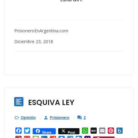
PrisioneroEnArgentina.com
Diciembre 23, 2018
ESQUIVA LEY

Opinión
Prisionero
2



Facebook
Twitter
WhatsApp
AOL
Email
Pinterest
Box.ne
Share
Post
Mail