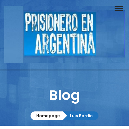
Buscador
Documentos
Prisionero
Opinión
Actuación
Prensa
Blog
Reportajes
Columnistas
Homepage
Luis Bardín
Contacto