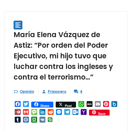

María Elena Vázquez de
Astiz: “Por orden del Poder
Ejecutivo, mi hijo tuvo que
luchar contra los ingleses y
contra el terrorismo…”
Opinión
Prisionero
4



Facebook
Twitter
WhatsApp
AOL
Email
Pinterest
Box.ne
Share
Post
Mail
Diary.Ru
Gmail
Message
LinkedIn
Reddit
Messenger
Telegram
Outlook.com
Yahoo
Save
Mail
Tumblr
Mail.Ru
Douban
VK