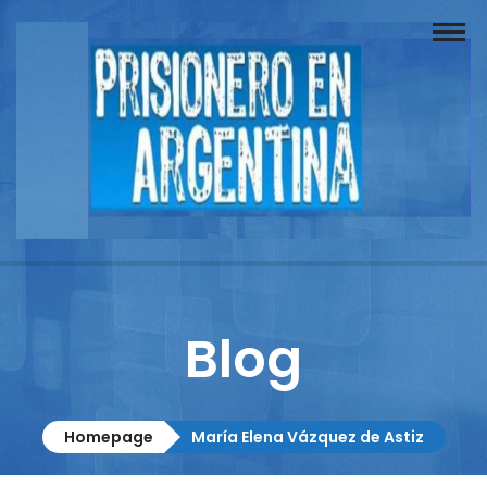
Buscador
Documentos
Prisionero
Opinión
Actuación
Prensa
Blog
Reportajes
Columnistas
Homepage
María Elena Vázquez de Astiz
Contacto