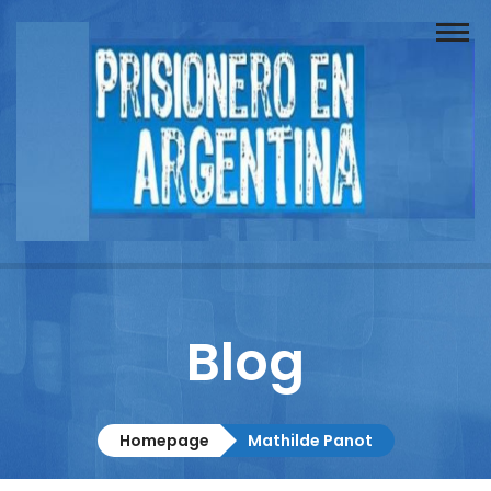
Buscador
Documentos
Prisionero
Opinión
Actuación
Prensa
Blog
Reportajes
Columnistas
Homepage
Mathilde Panot
Contacto