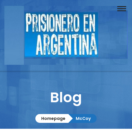
Buscador
Documentos
Prisionero
Opinión
Actuación
Prensa
Blog
Reportajes
Columnistas
Homepage
McCoy
Contacto