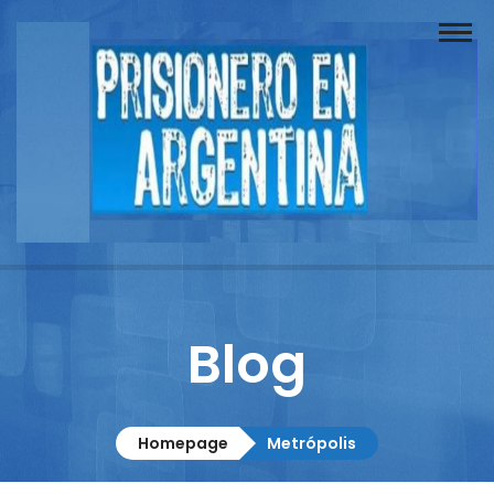
Buscador
Documentos
Prisionero
Opinión
Actuación
Prensa
Blog
Reportajes
Columnistas
Homepage
Metrópolis
Contacto