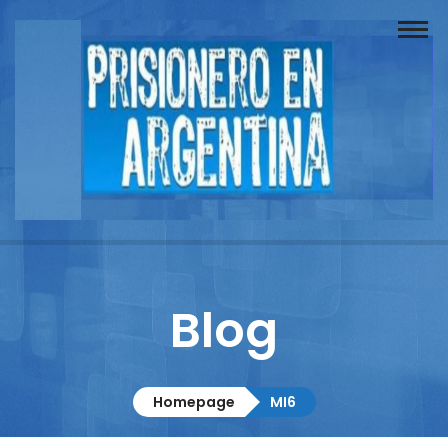
Buscador
Documentos
Prisionero
Opinión
Actuación
Prensa
Blog
Reportajes
Columnistas
Homepage
MI6
Contacto