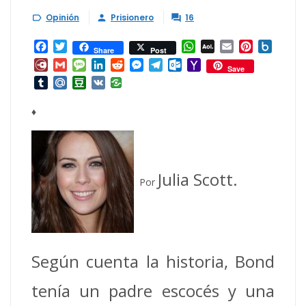
Opinión
Prisionero
16



Facebook
Twitter
WhatsApp
AOL
Email
Pinterest
Box.ne
Share
Post
Mail
Diary.Ru
Gmail
Message
LinkedIn
Reddit
Messenger
Telegram
Outlook.com
Yahoo
Save
Mail
Tumblr
Mail.Ru
Douban
VK
♦
Julia Scott.
Por
Según cuenta la historia, Bond
tenía un padre escocés y una