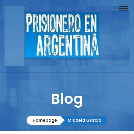
Buscador
Documentos
Prisionero
Opinión
Actuación
Prensa
Blog
Reportajes
Columnistas
Homepage
Micaela García
Contacto