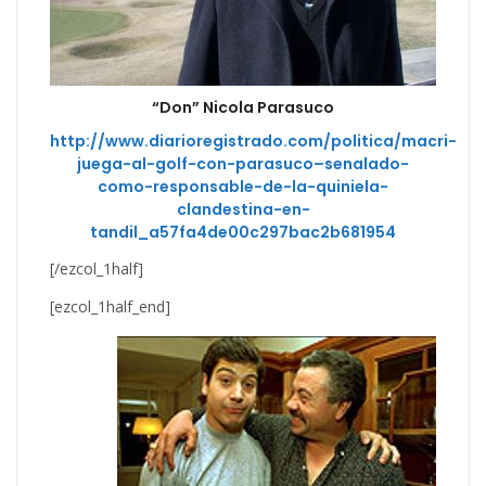
“Don” Nicola Parasuco
http://www.diarioregistrado.com/politica/macri-
juega-al-golf-con-parasuco–senalado-
como-responsable-de-la-quiniela-
clandestina-en-
tandil_a57fa4de00c297bac2b681954
[/ezcol_1half]
[ezcol_1half_end]