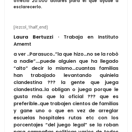
ofreció 20.000 dólares para el que ayude a
esclarecerlo.
[/ezcol_1half_end]
Laura Bertuzzi
· Trabaja en Instituto
Amemt
a ver ..Parasuco..”la que hizo…no se la robò
a nadie”….puede alguien que ha llegado
“alto” decir lo mismo…cuantas familias
han trabajado levantando quiniela
clandestina ??? la gente que juega
clandestina..la obligan o juega porque le
gusta màs que la oficial ??? que es
preferible..que trabajen cientos de familias
y gane uno o que en vez de arreglar
escuelas hospitales rutas etc con los
porcentajes “del juego legal” se la roban
para campañas politicas varios de todos