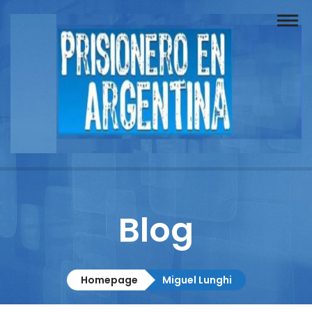
Buscador
Documentos
Prisionero
Opinión
Actuación
Prensa
Blog
Reportajes
Columnistas
Homepage
Miguel Lunghi
Contacto