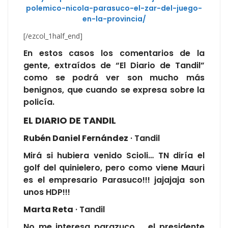
polemico-nicola-parasuco-el-zar-del-juego-
en-la-provincia/
[/ezcol_1half_end]
En estos casos los comentarios de la
gente, extraídos de “El Diario de Tandil”
como se podrá ver son mucho más
benignos, que cuando se expresa sobre la
policía.
EL DIARIO DE TANDIL
Rubén Daniel Fernández
· Tandil
Mirá si hubiera venido Scioli… TN diría el
golf del quinielero, pero como viene Mauri
es el empresario Parasuco!!! jajajaja son
unos HDP!!!
Marta Reta
· Tandil
No me interesa parazuco … el presidente