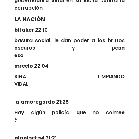
gobernadora Vidal en su lucha contra la
corrupción.
LA NACIÓN
bitaker
22:10
basura social. le dan poder a los brutos
oscuros y pasa
eso
mrcelo
22:04
SIGA LIMPIANDO
VIDAL.
alamoregordo
21:28
Hay algún policía que no coimee
?
alapipeta4
21:21