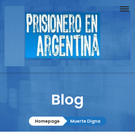
Buscador
Documentos
Prisionero
Opinión
Actuación
Prensa
Blog
Reportajes
Columnistas
Homepage
Muerte Digna
Contacto