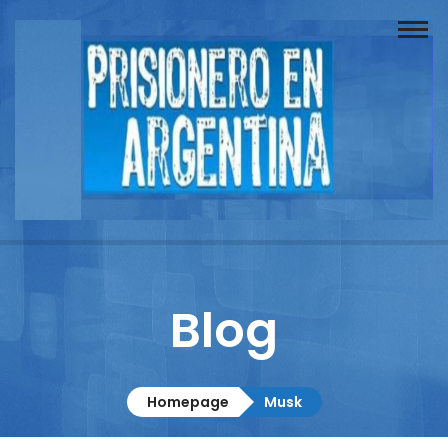
Buscador
Documentos
Prisionero
Opinión
Actuación
Prensa
Blog
Reportajes
Columnistas
Homepage
Musk
Contacto