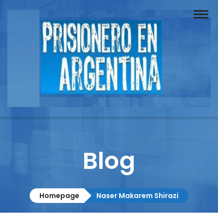
Buscador
Documentos
Prisionero
Opinión
Actuación
Prensa
Blog
Reportajes
Columnistas
Homepage
Naser Makarem Shirazi
Contacto