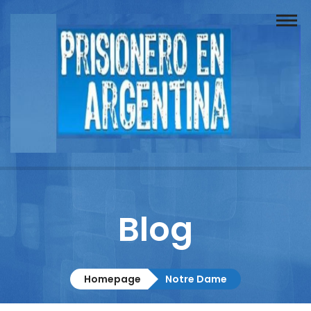
Buscador
Documentos
Prisionero
Opinión
Actuación
Prensa
Blog
Reportajes
Columnistas
Homepage
Notre Dame
Contacto