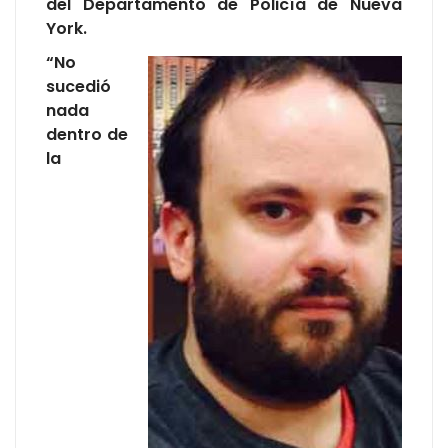
del Departamento de Policía de Nueva
York.
“No
sucedió
nada
dentro de
la