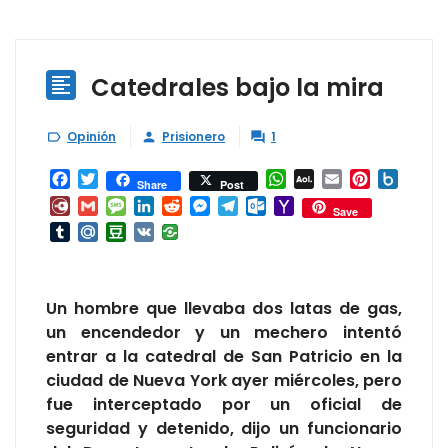
Catedrales bajo la mira

Opinión
Prisionero
1



Facebook
Twitter
WhatsApp
AOL
Email
Pinterest
Box.ne
Share
Post
Mail
Diary.Ru
Gmail
Message
LinkedIn
Reddit
Messenger
Telegram
Outlook.com
Yahoo
Save
Mail
Tumblr
Mail.Ru
Douban
VK
Un hombre que llevaba dos latas de gas,
un encendedor y un mechero intentó
entrar a la catedral de San Patricio en la
ciudad de Nueva York ayer miércoles, pero
fue interceptado por un oficial de
seguridad y detenido, dijo un funcionario