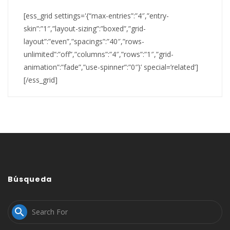
[ess_grid settings='{“max-entries”:”4″,”entry-
skin”:”1″,”layout-sizing”:”boxed”,”grid-
layout”:”even”,”spacings”:”40″,”rows-
unlimited”:”off”,”columns”:”4″,”rows”:”1″,”grid-
animation”:”fade”,”use-spinner”:”0″}’ special=’related’]
[/ess_grid]
Búsqueda
