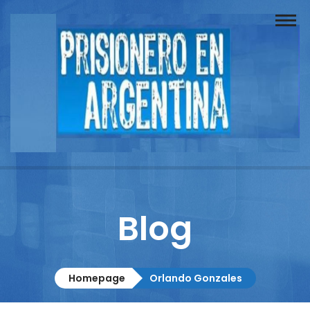
Buscador
Documentos
Prisionero
Opinión
Actuación
Prensa
Blog
Reportajes
Columnistas
Homepage
Orlando Gonzales
Contacto