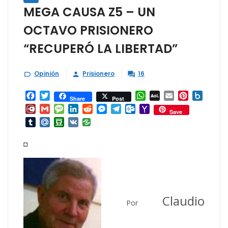
MEGA CAUSA Z5 – UN
OCTAVO PRISIONERO
“RECUPERÓ LA LIBERTAD”
Opinión
Prisionero
16



Facebook
Twitter
WhatsApp
AOL
Email
Pinterest
Box.ne
Share
Post
Mail
Diary.Ru
Gmail
Message
LinkedIn
Reddit
Messenger
Telegram
Outlook.com
Yahoo
Save
Mail
Tumblr
Mail.Ru
Douban
VK
◘
Claudio
Por