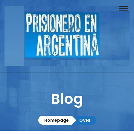
Buscador
Documentos
Prisionero
Opinión
Actuación
Prensa
Blog
Reportajes
Columnistas
Homepage
OVNI
Contacto