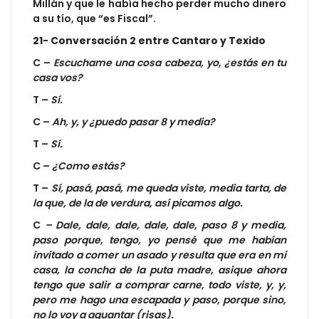
Millán y que le había hecho perder mucho dinero
a su tío, que “es Fiscal”.
21- Conversación 2 entre Cantaro y Texido
C –
Escuchame una cosa cabeza, yo, ¿estás en tu
casa vos?
T –
Sí.
C –
Ah, y, y ¿puedo pasar 8 y media?
T –
Sí.
C –
¿Como estás?
T –
Sí, pasá, pasá, me queda viste, media tarta, de
la que, de la de verdura, así picamos algo.
C
– Dale, dale, dale, dale, dale, paso 8 y media,
paso porque, tengo, yo pensé que me habían
invitado a comer un asado y resulta que era en mi
casa, la concha de la puta madre, asique ahora
tengo que salir a comprar carne, todo viste, y, y,
pero me hago una escapada y paso, porque sino,
no lo voy a aguantar (risas).