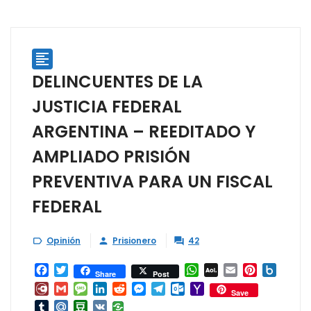

DELINCUENTES DE LA
JUSTICIA FEDERAL
ARGENTINA – REEDITADO Y
AMPLIADO PRISIÓN
PREVENTIVA PARA UN FISCAL
FEDERAL
Opinión
Prisionero
42



Facebook
Twitter
WhatsApp
AOL
Email
Pinterest
Box.ne
Share
Post
Mail
Diary.Ru
Gmail
Message
LinkedIn
Reddit
Messenger
Telegram
Outlook.com
Yahoo
Save
Mail
Tumblr
Mail.Ru
Douban
VK