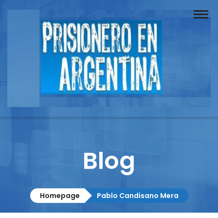
Buscador
Documentos
Prisionero
Opinión
Actuación
Prensa
Blog
Reportajes
Columnistas
Homepage
Pablo Candisano Mera
Contacto