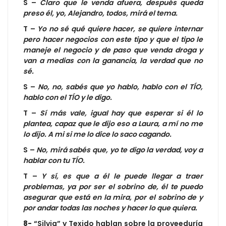
S –
Claro que le venda afuera, después queda
preso él, yo, Alejandro, todos, mirá el tema.
T –
Yo no sé qué quiere hacer, se quiere internar
pero hacer negocios con este tipo y que el tipo le
maneje el negocio y de paso que venda droga y
van a medias con la ganancia, la verdad que no
sé.
S –
No, no, sabés que yo hablo, hablo con el TÍO,
hablo con el TÍO y le digo.
T –
Sí más vale, igual hay que esperar si él lo
plantea, capaz que le dijo eso a Laura, a mí no me
lo dijo. A mi si me lo dice lo saco cagando.
S –
No, mirá sabés que, yo te digo la verdad, voy a
hablar con tu TÍO.
T –
Y sí, es que a él le puede llegar a traer
problemas, ya por ser el sobrino de, él te puedo
asegurar que está en la mira, por el sobrino de y
por andar todas las noches y hacer lo que quiera.
8-
“Silvia” y Texido hablan sobre la proveeduría