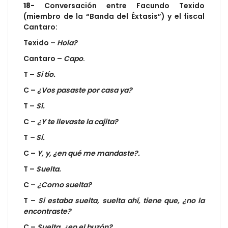
18-
Conversación entre Facundo Texido
(miembro de la “Banda del Éxtasis”) y el fiscal
Cantaro:
Texido –
Hola?
Cantaro –
Capo
.
T –
Si tío.
C –
¿Vos pasaste por casa ya?
T –
Sí.
C –
¿Y te llevaste la cajita?
T
– Sí.
C –
Y, y, ¿en qué me mandaste?.
T –
Suelta.
C –
¿Como suelta?
T –
Si estaba suelta, suelta ahí, tiene que, ¿no la
encontraste?
C –
Suelta, ¿en el buzón?