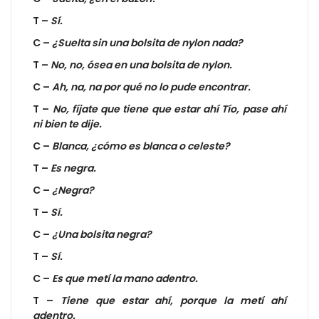
T –
Sí.
C –
¿Suelta sin una bolsita de nylon nada?
T –
No, no, ósea en una bolsita de nylon.
C –
Ah, na, na por qué no lo pude encontrar.
T –
No, fíjate que tiene que estar ahí Tío, pase ahí
ni bien te dije.
C –
Blanca, ¿cómo es blanca o celeste?
T –
Es negra.
C –
¿Negra?
T –
Sí.
C –
¿Una bolsita negra?
T –
Sí.
C –
Es que metí la mano adentro.
T –
Tiene que estar ahí, porque la metí ahí
adentro.