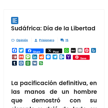

Sudáfrica: Día de la Libertad
Opinión
Prisionero
15



Facebook
Twitter
WhatsApp
AOL
Email
Pinterest
Box.ne
Share
Post
Mail
Diary.Ru
Gmail
Message
LinkedIn
Reddit
Messenger
Telegram
Outlook.com
Yahoo
Save
Mail
Tumblr
Mail.Ru
Douban
VK
La pacificación definitiva, en
las manos de un hombre
que demostró con su