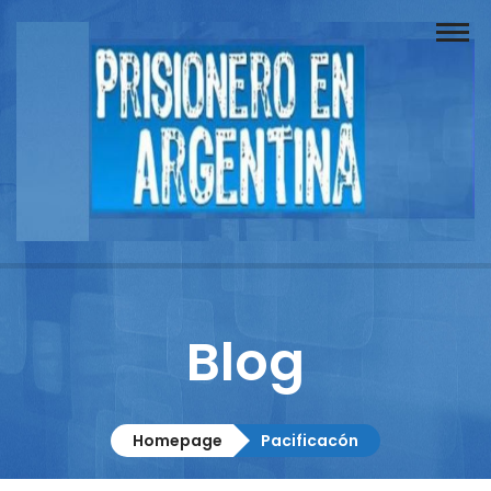
Buscador
Documentos
Prisionero
Opinión
Actuación
Prensa
Blog
Reportajes
Columnistas
Homepage
Pacificacón
Contacto