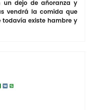
 un dejo de añoranza y
s vendrá la comida que
 todavía existe hambre y
r
l.Ru
Douban
VK