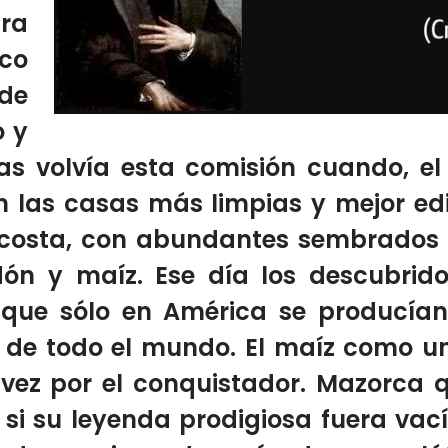
ra
ico
 de
o y
ías volvía esta comisión cuando, e
n las casas más limpias y mejor edi
 costa, con abundantes sembrados 
ón y maíz. Ese día los descubrid
que sólo en América se producían
 de todo el mundo
.
El maíz
como u
vez por el conquistador.
Mazorca q
si su leyenda prodigiosa fuera
vac