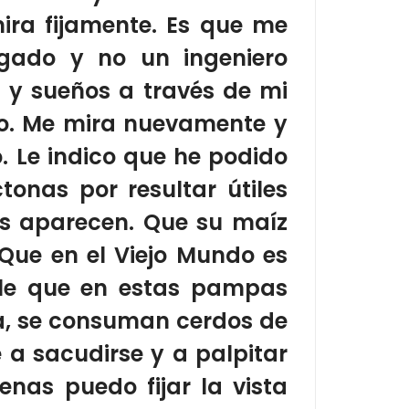
ra fijamente.
Es que
me
gado y no un ingeniero
s y sueños a través de
mi
o.
Me mira nuevamente y
.
Le
indico que he podido
onas por resultar útiles
es aparecen.
Que su maíz
Que
en el Viejo Mundo es
le que en estas pampas
a, se consuman cerdos de
 a sacudirse y a palpitar
nas puedo fijar la vista