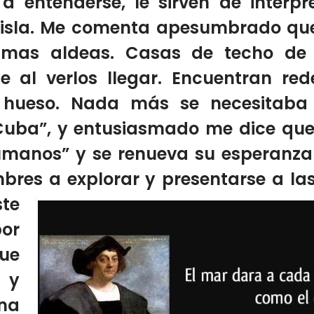
 entenderse, le sirven
de intérpr
n isla. Me comenta apesumbrado que
imas aldeas.
Casas de techo de
 al verlos llegar.
Encuentran red
 hueso.
Nada más se necesitaba 
Cuba”,
y entusiasmado
me
dice que
humanos”
y se renueva su esperanza
bres a explorar y
presentarse a la
ste
por
que
 y
na