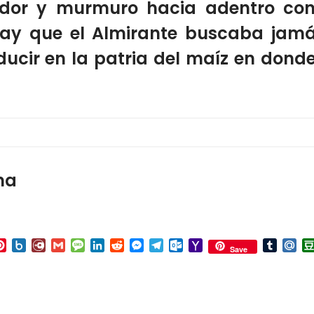
ador y
murmuro hacia adentro con
atay que el Almirante buscaba
jamá
ucir en la patria del maíz en donde
na
p
ail
Pinterest
Box.net
Diary.Ru
Gmail
Message
LinkedIn
Reddit
Messenger
Telegram
Outlook.com
Yahoo
Tumbl
Mai
Save
Mail