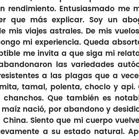
an rendimiento. Entusiasmado me mi
er que más explicar.
Soy un abo
 mis viajes astrales. De mis
vuelo
pongo
mi experiencia. Queda absort
tible me invita
a que siga mi relato
abandonaron las variedades autóct
resistentes a las plagas que a vec
mita, tamal, polenta, choclo y
api.
os chanchos. Que
también es notab
 maíz nació, por
abandono y desidi
China. Siento que mi cuerpo vuelve
evamente a su estado natural. Ape