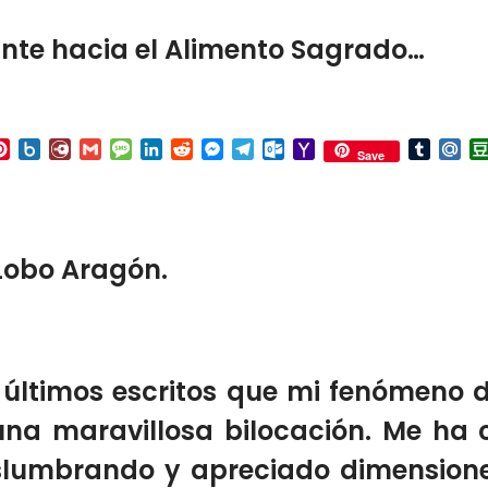
ante hacia el Alimento Sagrado…
p
ail
Pinterest
Box.net
Diary.Ru
Gmail
Message
LinkedIn
Reddit
Messenger
Telegram
Outlook.com
Yahoo
Tumbl
Mai
Save
Mail
 Lobo Aragón.
últimos escritos que mi fenómeno 
una maravillosa bilocación.
Me ha c
islumbrando
y
apreciado
dimension