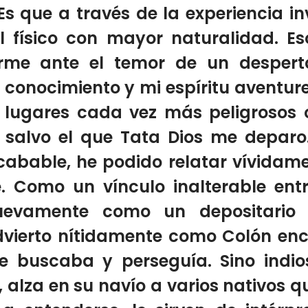
Es que a través de la experiencia i
l físico con mayor naturalidad.
E
arme ante el temor de un desperta
conocimiento y mi espíritu aventurer
 lugares cada vez
más peligrosos
 salvo el que Tata Dios me deparo
cabable, he podido relatar vívidam
.
Como un vínculo inalterable entr
uevamente
como
un depositario 
vierto nítidamente como Colón encue
ue buscaba y perseguía.
Sino indi
,
alza en su navío a varios nativos qu