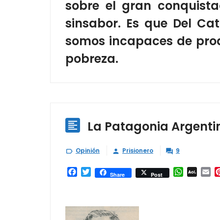
sobre el gran conquist
sinsabor. Es que Del C
somos incapaces de prod
pobreza.
La Patagonia Argenti

Opinión
Prisionero
9



Facebook
Twitter
WhatsAp
AOL
Em
Share
Post
Mail