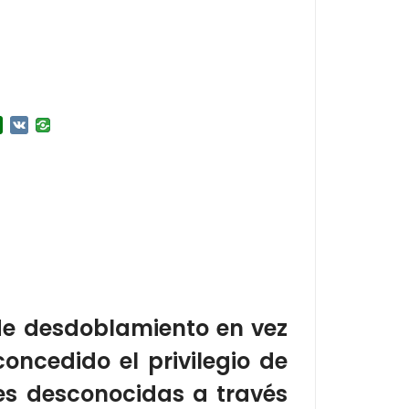
r
l.Ru
Douban
VK
de desdoblamiento en vez
oncedido el privilegio de
es desconocidas a través