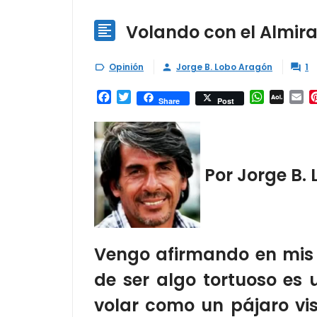
Volando con el Almir

Opinión
Jorge B. Lobo Aragón
1



Facebook
Twitter
WhatsAp
AOL
Em
Share
Post
Mail
Por Jorge B.
Vengo afirmando en mis 
de ser algo tortuoso es 
volar como un pájaro v