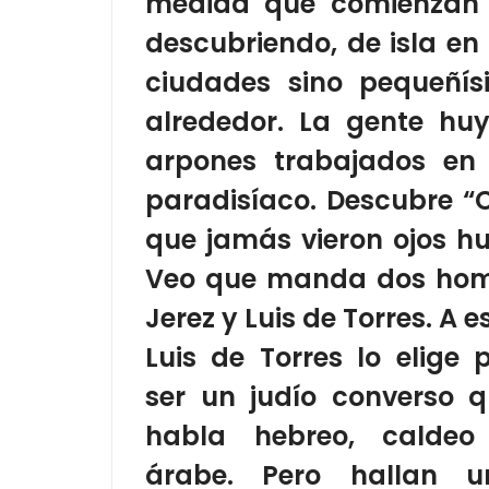
medida que comienzan a
descubriendo, de isla e
ciudades sino pequeñís
alrededor.
La gente huye
arpones trabajados en
paradisíaco.
Descubre “
que jamás vieron ojos 
Veo que manda dos hom
Jerez y Luis de Torres. A e
Luis de Torres lo elige 
ser un judío converso 
habla hebreo, caldeo
árabe. Pero hallan u