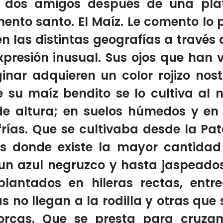
 dos amigos después de una plát
mento santo
.
El Maíz.
Le comento lo p
n las distintas geografías
a través 
resión inusual. Sus ojos que han v
ar adquieren un color rojizo nostá
 su maíz bendito se lo cultiva al n
de altura; en suelos húmedos y e
frías
.
Que se cultivaba desde la Pa
 es donde existe la mayor cantidad
 un azul negruzco y hasta jaspeado
antados en hileras rectas, entre
s no llegan a la rodilla y otras que
rcas.
Que se presta para cruzam