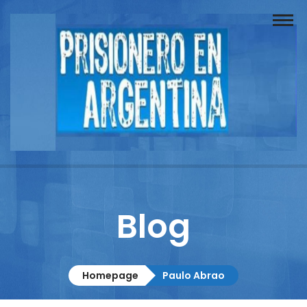
Buscador
Documentos
Prisionero
Opinión
Actuación
Prensa
Blog
Reportajes
Columnistas
Homepage
Paulo Abrao
Contacto