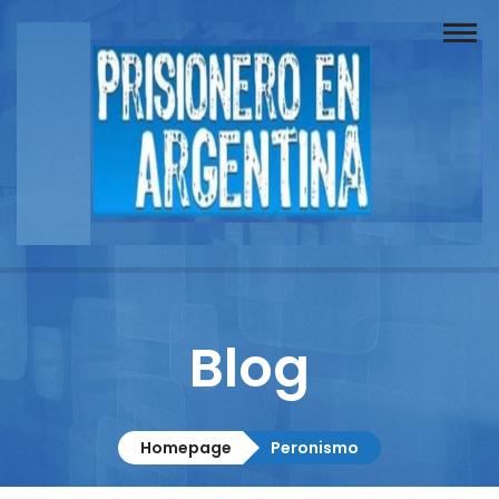
Buscador
Documentos
Prisionero
Opinión
Actuación
Prensa
Blog
Reportajes
Columnistas
Homepage
Peronismo
Contacto