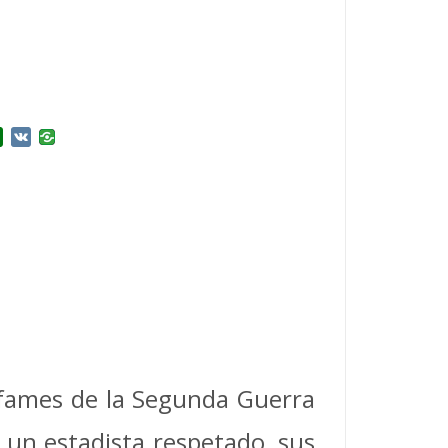
r
l.Ru
Douban
VK
 infames de la Segunda Guerra
 un estadista respetado, sus