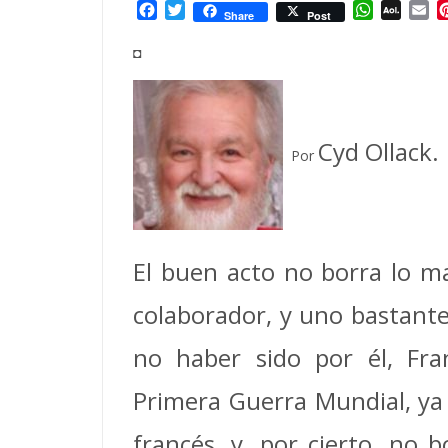
Facebook
Twitter
WhatsAp
AOL
Em
Share
Post
Mail
◘
Cyd Ollack.
Por
El buen acto no borra lo m
colaborador, y uno bastant
no haber sido por él, Fra
Primera Guerra Mundial, ya 
francés, y, por cierto, no 