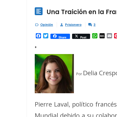
Una Traición en la Fr

Opinión
Prisionero
3



Facebook
Twitter
WhatsAp
AOL
Em
Share
Post
Mail
♦
Delia Cresp
Por
Pierre Laval, político franc
Mundial debido a su colabor