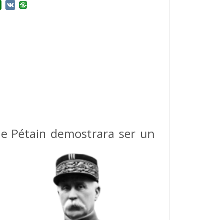
r
l.Ru
Douban
VK
ue Pétain demostrara ser un