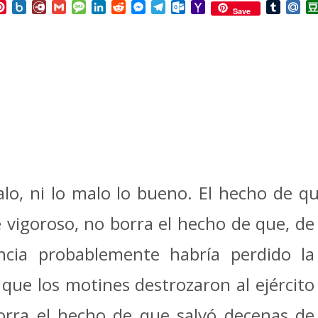
p
ail
Pinterest
Box.net
Diary.Ru
Gmail
Message
LinkedIn
Reddit
Messenger
Telegram
Outlook.com
Yahoo
Tumbl
Mai
Save
Mail
alo, ni lo malo lo bueno. El hecho de q
e
vigoroso, no borra el hecho de que, de
ncia probablemente habría perdido la
que los motines destrozaron al ejército
borra el hecho de que salvó decenas de