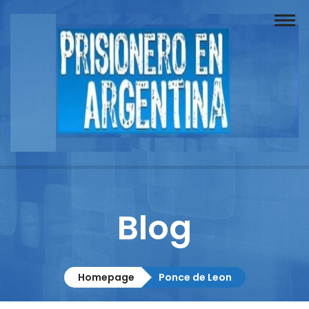
Buscador
Documentos
Prisionero
Opinión
Actuación
Prensa
Blog
Reportajes
Columnistas
Homepage
Ponce de Leon
Contacto