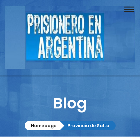
Buscador
Documentos
Prisionero
Opinión
Actuación
Prensa
Blog
Reportajes
Columnistas
Homepage
Provincia de Salta
Contacto