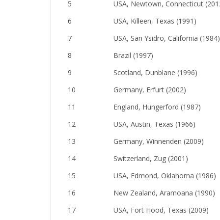
5
USA, Newtown, Connecticut (201
6
USA, Killeen, Texas (1991)
7
USA, San Ysidro, California (1984)
8
Brazil (1997)
9
Scotland, Dunblane (1996)
10
Germany, Erfurt (2002)
11
England, Hungerford (1987)
12
USA, Austin, Texas (1966)
13
Germany, Winnenden (2009)
14
Switzerland, Zug (2001)
15
USA, Edmond, Oklahoma (1986)
16
New Zealand, Aramoana (1990)
17
USA, Fort Hood, Texas (2009)