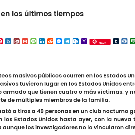
en los últimos tiempos
p
ail
Pinterest
Box.net
Diary.Ru
Gmail
Message
LinkedIn
Reddit
Messenger
Telegram
Outlook.com
Yahoo
Tumbl
Mai
Save
Mail
eos masivos públicos ocurren en los Estados Un
asivos tuvieron lugar en los Estados Unidos entre
o armado que tienen cuatro o más víctimas, y n
te de múltiples miembros de la familia.
 mató a tiros a 49 personas en un club nocturno 
 los Estados Unidos hasta ayer, con la nueva 
IS aunque los investigadores no lo vincularon di