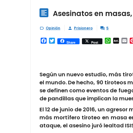
Asesinatos en masas, 

Opinión
Prisionero
5



Facebook
Twitter
WhatsAp
AOL
Em
Share
Post
Mail
Según un nuevo estudio, más tirot
el mundo. De hecho, 90 tiroteos m
se definen como eventos de fueg
de pandillas que implican la muer
El 12 de junio de 2016, un agresor
más mortífero tiroteo en masa en
ataque, el asesino juró lealtad IS