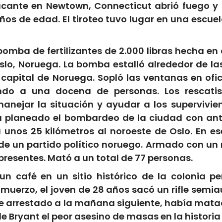
tacante en Newtown, Connecticut abrió fuego y
ños de edad. El tiroteo tuvo lugar en una escuel
na bomba de fertilizantes de 2.000 libras hecha e
slo, Noruega. La bomba estalló alrededor de la
capital de Noruega. Sopló las ventanas en of
do a una docena de personas. Los rescatist
nejar la situación y ayudar a los supervivient
a planeado el bombardeo de la ciudad con anti
 unos 25 kilómetros al noroeste de Oslo. En 
 un partido político noruego. Armado con un r
 presentes. Mató a un total de 77 personas.
 un café en un sitio histórico de la colonia p
lmuerzo, el joven de 28 años sacó un rifle sem
ue arrestado a la mañana siguiente, había mata
de Bryant el peor asesino de masas en la historia