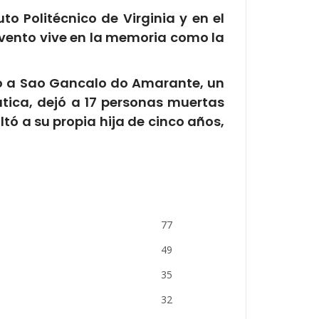
to Politécnico de Virginia y en el
 evento vive en la memoria como la
rizó a Sao Gancalo do Amarante, un
ática, dejó a 17 personas muertas
ltó a su propia hija de cinco años,
77
49
35
32